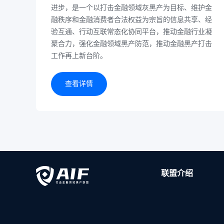
进步，是一个以打击金融领域灰黑产为目标、维护金
融秩序和金融消费者合法权益为宗旨的信息共享、经
验互通、行动互联常态化协同平台，推动金融行业凝
聚合力，强化金融领域黑产防范，推动金融黑产打击
工作再上新台阶。
查看详情
联盟介绍