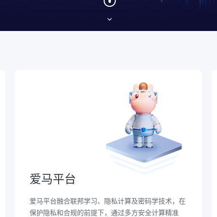
爱马平台
爱马平台融合联邦学习、隐私计算及密码学技术，在
保护隐私和合规的前提下，通过多方安全计算精准