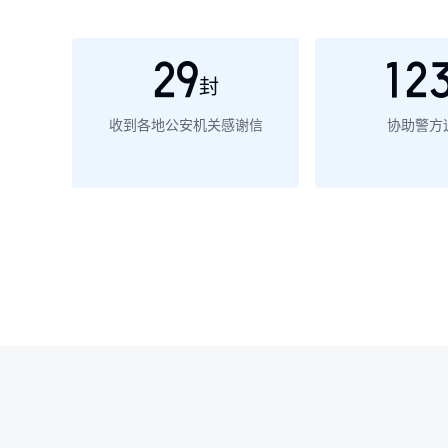
29
12
封
收到各地公安机关感谢信
协助警方