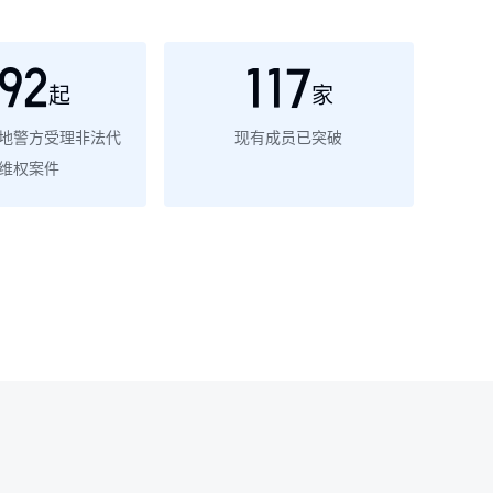
92
117
起
家
地警方受理非法代
现有成员已突破
维权案件